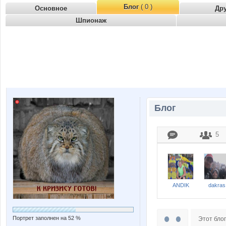
Блог
( 0 )
Основное
Др
Шпионаж
Блог
5
ANDIK
dakras
Портрет заполнен на 52 %
Этот блог